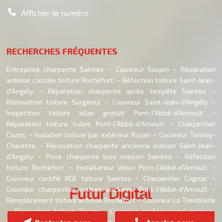
Afficher le numéro
RECHERCHES FRÉQUENTES
Entreprise charpente Saintes
Couvreur Saujon
Réparation
ardoise cassée toiture Rochefort
Réfection toiture Saint-Jean-
d'Angély
Réparation charpente après tempête Saintes
Rénovation toiture Surgères
Couvreur Saint-Jean-d'Angély
Inspection toiture bilan gratuit Pont-l'Abbé-d'Arnoult
Réparation toiture tuiles Pont-l'Abbé-d'Arnoult
Charpentier
Cozes
Isolation toiture par extérieur Royan
Couvreur Tonnay-
Charente
Rénovation charpente ancienne maison Saint-Jean-
d'Angély
Pose charpente bois maison Saintes
Réfection
toiture Rochefort
Installateur Velux Pont-l'Abbé-d'Arnoult
Couvreur certifié RGE toiture Saintes
Charpentier Cognac
Couvreur charpentier maison ancienne Pont-l'Abbé-d'Arnoult
Remplacement toiture ardoise Rochefort
Couvreur La Tremblade
Rénovation toiture Royan
Couvreur professionnel maison
individuelle Royan
Charpentier La Tremblade
Remplacement