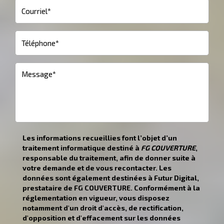
Les informations recueillies font l’objet d’un
traitement informatique destiné à
FG COUVERTURE
,
responsable du traitement, afin de donner suite à
votre demande et de vous recontacter. Les
données sont également destinées à Futur Digital,
prestataire de FG COUVERTURE. Conformément à la
réglementation en vigueur, vous disposez
notamment d'un droit d'accès, de rectification,
d'opposition et d'effacement sur les données