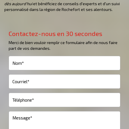
dès aujourd'hui
et bénéficiez de conseils d'experts et d'un suivi
personnalisé dans la région de Rochefort et ses alentours.
Contactez-nous en 30 secondes
Merci de bien vouloir remplir ce formulaire afin de nous faire
part de vos demandes.