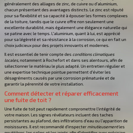
généralement des alliages de zinc, de cuivre ou d'aluminium,
chacun présentant des avantages distincts. Le zinc est réputé
pour sa flexibilité et sa capacité à épouser les formes complexes
de la toiture, tandis que le cuivre offre non seulement une
excellente durabilité, mais également une élégance naturelle qui
se patine avec le temps. L'aluminium, quant à lui, est apprécié
pour sa légèreté et sa résistance à la corrosion, ce qui en fait un
choix judicieux pour des projets innovants et modernes.
Il est essentiel de tenir compte des
conditions climatiques
locales
, notamment à Rochefort et dans ses alentours, afin de
sélectionner le matériau le plus adapté. Un entretien régulier et
une expertise technique pointue permettent d'éviter les
désagréments causés par une corrosion prématurée et de
garantir la pérennité de votre installation.
Comment détecter et réparer efficacement
une fuite de toit ?
Une fuite de toit peut rapidement compromettre l'intégrité de
votre maison. Les signes révélateurs incluent des taches
persistantes au plafond, des infiltrations d'eau ou l'apparition de
moisissures. Il est recommandé d'inspecter
minutieusement
les
gouttières, les solins et les joints afin d'identifier avec précision